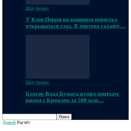
Шоу бизнес
У Кэти Перри на концерте перестал
открываться глаз. В тиктоке гадают,…
Шоу бизнес
Блогер Влад Бумага купил пентхаус
рядом с Кремлем за 500 млн…
Домой
Расчёт