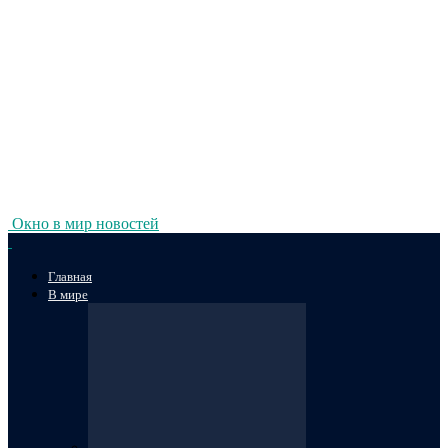
Окно в мир новостей
Главная
В мире