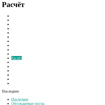
Расчёт
Борьба с грибком
В мире
Вентиляторы
Видео
Виды
Культура
Монтаж
Наука и Технологии
Новости России
Ответы на вопросы
Расчёт
Свежие записи
Свежие материалы
Советы
Спорт
Шоу бизнес
Экономика
Последнее
Последнее
Обсуждаемые посты