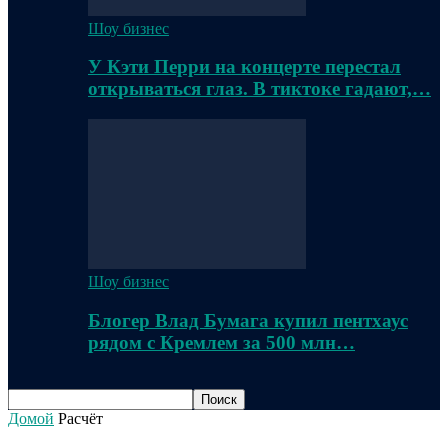
Шоу бизнес
У Кэти Перри на концерте перестал
открываться глаз. В тиктоке гадают,…
Шоу бизнес
Блогер Влад Бумага купил пентхаус
рядом с Кремлем за 500 млн…
Домой
Расчёт