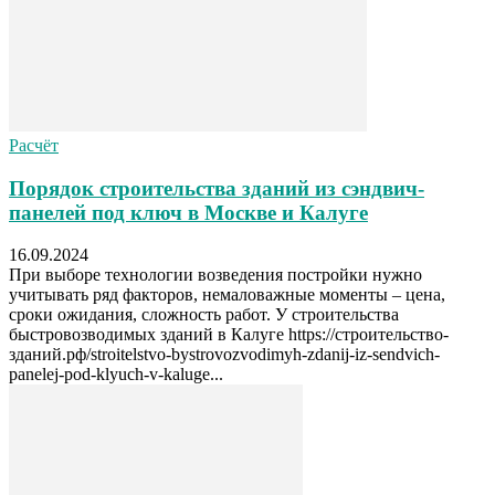
Расчёт
Порядок строительства зданий из сэндвич-
панелей под ключ в Москве и Калуге
16.09.2024
При выборе технологии возведения постройки нужно
учитывать ряд факторов, немаловажные моменты – цена,
сроки ожидания, сложность работ. У строительства
быстровозводимых зданий в Калуге https://строительство-
зданий.рф/stroitelstvo-bystrovozvodimyh-zdanij-iz-sendvich-
panelej-pod-klyuch-v-kaluge...