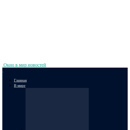
Окно в мир новостей
Главная
В мире