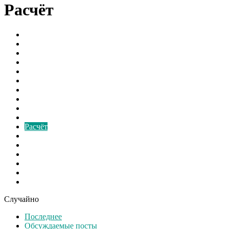
Расчёт
Борьба с грибком
В мире
Вентиляторы
Видео
Виды
Культура
Монтаж
Наука и Технологии
Новости России
Ответы на вопросы
Расчёт
Свежие записи
Свежие материалы
Советы
Спорт
Шоу бизнес
Экономика
Случайно
Последнее
Обсуждаемые посты