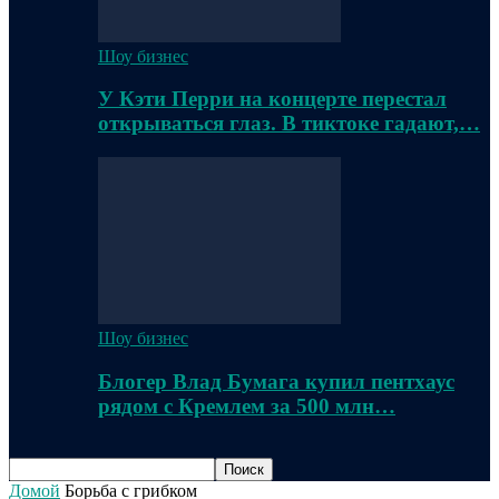
Шоу бизнес
У Кэти Перри на концерте перестал
открываться глаз. В тиктоке гадают,…
Шоу бизнес
Блогер Влад Бумага купил пентхаус
рядом с Кремлем за 500 млн…
Домой
Борьба с грибком