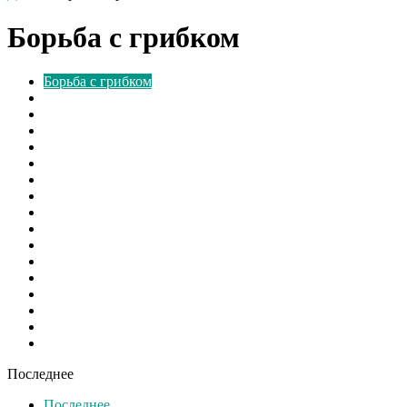
Борьба с грибком
Борьба с грибком
В мире
Вентиляторы
Видео
Виды
Культура
Монтаж
Наука и Технологии
Новости России
Ответы на вопросы
Расчёт
Свежие записи
Свежие материалы
Советы
Спорт
Шоу бизнес
Экономика
Последнее
Последнее