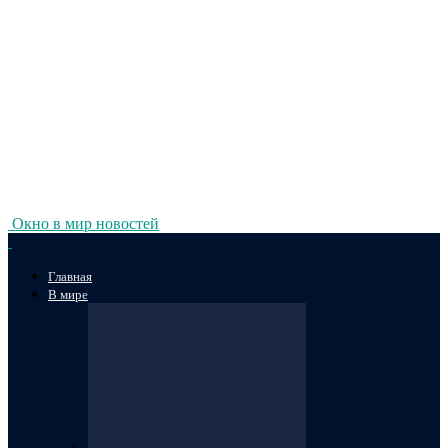
Окно в мир новостей
Главная
В мире