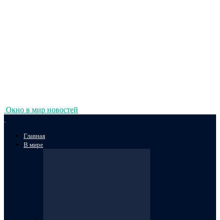
Окно в мир новостей
Главная
В мире