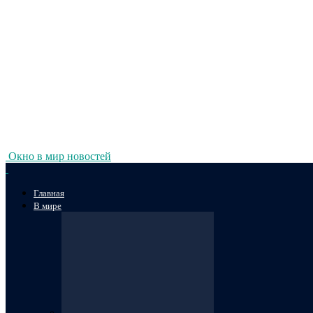
Окно в мир новостей
Главная
В мире