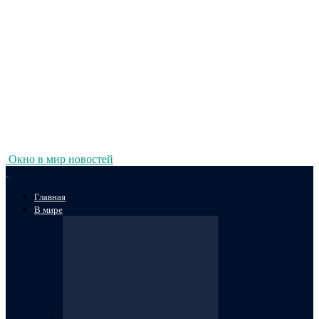
Окно в мир новостей
Главная
В мире