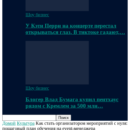
Шоу бизнес
У Кэти Перри на концерте перестал
открываться глаз. В тиктоке гадают,…
Шоу бизнес
Блогер Влад Бумага купил пентхаус
рядом с Кремлем за 500 млн…
Домой
Культура
Как стать организатором мероприятий с нуля:
пошаговый план обучения на event-менеджера