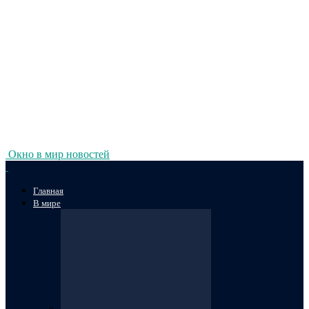
Окно в мир новостей
Главная
В мире