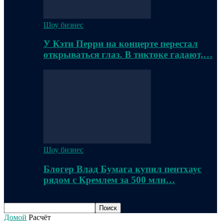
Шоу бизнес
У Кэти Перри на концерте перестал
открываться глаз. В тиктоке гадают,…
Шоу бизнес
Блогер Влад Бумага купил пентхаус
рядом с Кремлем за 500 млн…
Домой
Расчёт