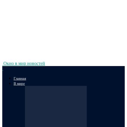
Окно в мир новостей
Главная
В мире