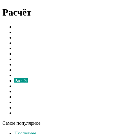
Расчёт
Борьба с грибком
В мире
Вентиляторы
Видео
Виды
Культура
Монтаж
Наука и Технологии
Новости России
Ответы на вопросы
Расчёт
Свежие записи
Свежие материалы
Советы
Спорт
Шоу бизнес
Экономика
Самое популярное
Последнее