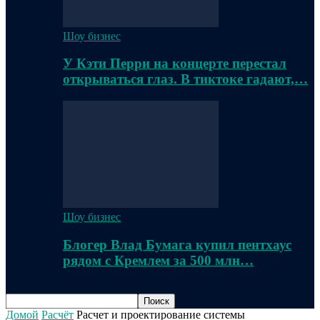
Шоу бизнес
У Кэти Перри на концерте перестал
открываться глаз. В тиктоке гадают,…
Шоу бизнес
Блогер Влад Бумага купил пентхаус
рядом с Кремлем за 500 млн…
Домой
Расчёт
Расчет и проектирование системы