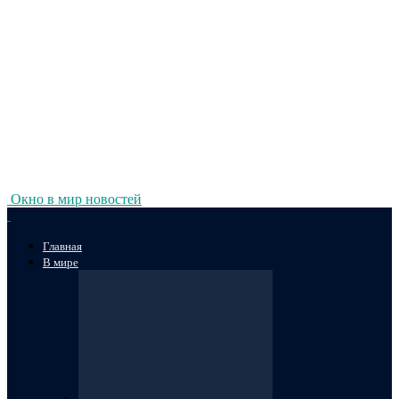
Окно в мир новостей
Главная
В мире