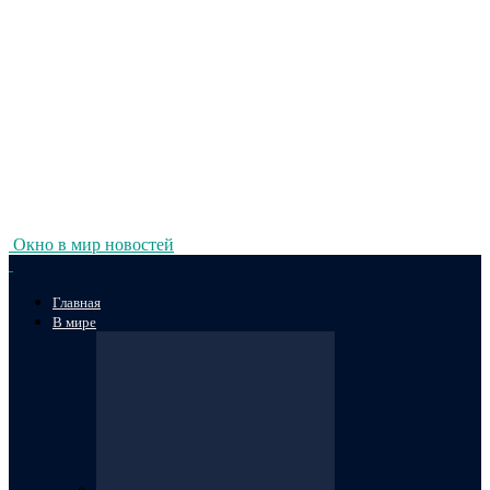
Окно в мир новостей
Главная
В мире