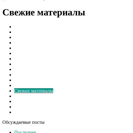
Свежие материалы
Борьба с грибком
В мире
Вентиляторы
Видео
Виды
Культура
Монтаж
Наука и Технологии
Новости России
Ответы на вопросы
Расчёт
Свежие записи
Свежие материалы
Советы
Спорт
Шоу бизнес
Экономика
Обсуждаемые посты
Последнее