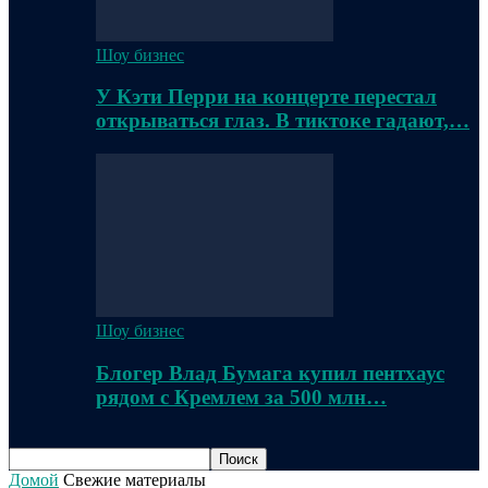
Шоу бизнес
У Кэти Перри на концерте перестал
открываться глаз. В тиктоке гадают,…
Шоу бизнес
Блогер Влад Бумага купил пентхаус
рядом с Кремлем за 500 млн…
Домой
Свежие материалы