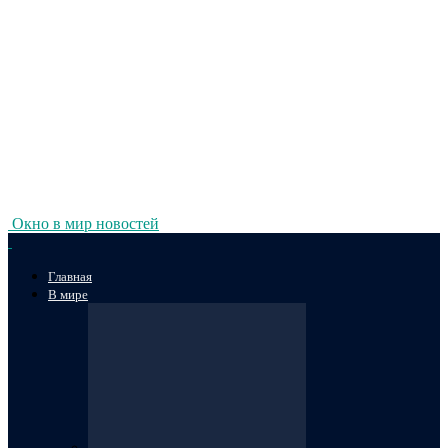
Окно в мир новостей
Главная
В мире