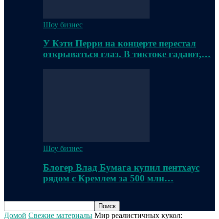
Шоу бизнес
У Кэти Перри на концерте перестал
открываться глаз. В тиктоке гадают,…
Шоу бизнес
Блогер Влад Бумага купил пентхаус
рядом с Кремлем за 500 млн…
Домой
Свежие материалы
Мир реалистичных кукол: