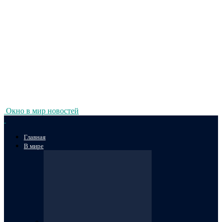
Окно в мир новостей
Главная
В мире