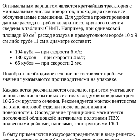
Оптимальным вариантом является кратчайшая траектория с
минимальным числом поворотов, проходящая сквозь все
обслуживаемые помещения. Для удобства проектирования
данные расхода в трубах квадратного, круглого сечения
сведены в таблицы СНиП. Например, при одинаковой
2
площади 90 см
расход воздуха в прямоугольном коробе 10 х 9
см либо трубе 11 см в диаметре составит:
194 куба — при скорости 6 м/с;
130 кубов — при скорости 4 м/с;
65 кубов — при скорости 2 м/с.
Подобрать необходимое сечение не составляет проблем:
значения указываются производителями на упаковке.
Каждая ветка рассчитывается отдельно, при этом учитывают
использование в бытовых системах воздуховодов диаметром
10-25 см круглого сечения. Рекомендуется монтаж вентсистем
на этапе чистовой отделки после выравнивания
поверхностей. Оборудование традиционно маскируется
потолочной облицовкой: натяжными полотнами ПВХ,
подвесными рейками, панелями, конструкциями ГКЛ.
В быту применяются воздухораспределители в виде решеток,
сечение которых вдвое больше габаритов воздуховода.