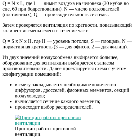
Q = N x L, где L — лимит воздуха на человека (30 кубов во
сне, 60 при бодрствовании), N — число пользователей
(постоянных), Q — производительность системы.
Затем проверяется вентиляция по кратности, показывающей
количество смены смеси в течение часа:
Q = S x N x H, где H — уровень потолка, S — площадь, N —
нормативная кратность (3 — для офисов, 2 — для жилищ).
Из двух значений воздухообмена выбирается большее,
оборудование для вентиляции выбирается с запасом
производительности. Далее проектируется схема с учетом
конфигурации помещений:
в смету закладывается необходимое количество
диффузоров, дросселей, фасонных элементов, секций
воздуховодов;
вычисляется сечение каждого элемента;
происходит выбор распределителей.
Принцип работы приточной
вентиляции.