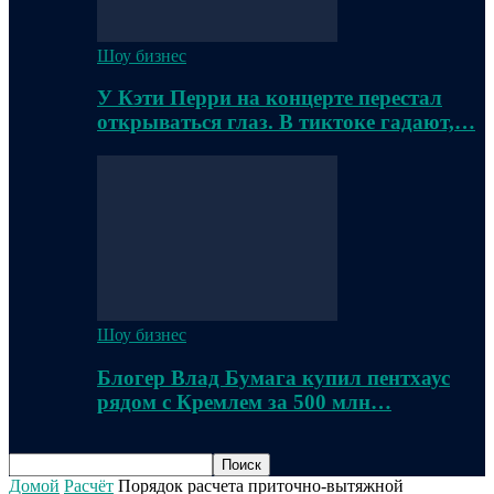
Шоу бизнес
У Кэти Перри на концерте перестал
открываться глаз. В тиктоке гадают,…
Шоу бизнес
Блогер Влад Бумага купил пентхаус
рядом с Кремлем за 500 млн…
Домой
Расчёт
Порядок расчета приточно-вытяжной