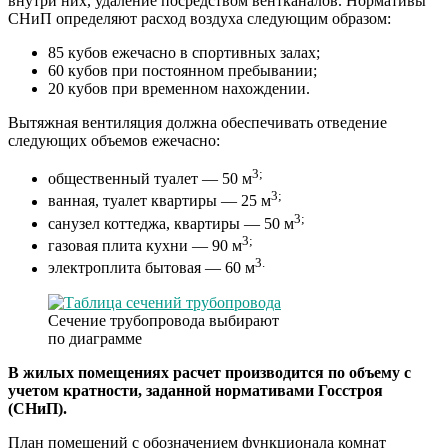
внутри них, удаление посредством вентканалов. Нормативы
СНиП определяют расход воздуха следующим образом:
85 кубов ежечасно в спортивных залах;
60 кубов при постоянном пребывании;
20 кубов при временном нахождении.
Вытяжная вентиляция должна обеспечивать отведение
следующих объемов ежечасно:
3;
общественный туалет — 50 м
3;
ванная, туалет квартиры — 25 м
3;
санузел коттеджа, квартиры — 50 м
3;
газовая плита кухни — 90 м
3.
электроплита бытовая — 60 м
Сечение трубопровода выбирают
по диаграмме
В жилых помещениях расчет производится по объему с
учетом кратности, заданной нормативами Госстроя
(СНиП).
План помещений с обозначением функционала комнат