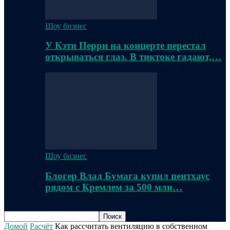
Шоу бизнес
У Кэти Перри на концерте перестал
открываться глаз. В тиктоке гадают,…
Шоу бизнес
Блогер Влад Бумага купил пентхаус
рядом с Кремлем за 500 млн…
Домой
Расчёт
Как рассчитать вентиляцию в собственном