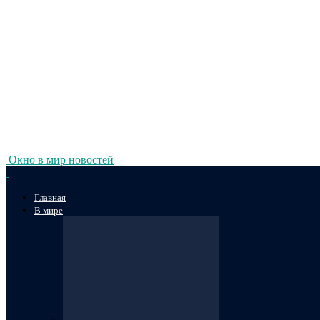
Окно в мир новостей
Главная
В мире