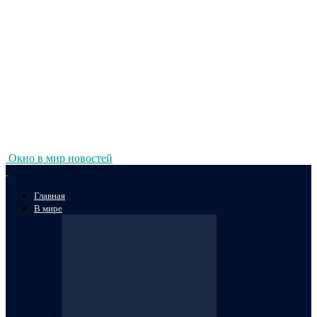
Окно в мир новостей
Главная
В мире