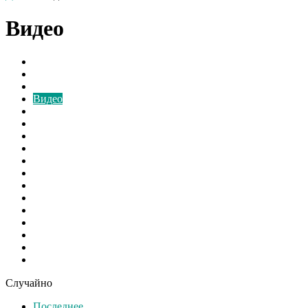
Видео
Борьба с грибком
В мире
Вентиляторы
Видео
Виды
Культура
Монтаж
Наука и Технологии
Новости России
Ответы на вопросы
Расчёт
Свежие записи
Свежие материалы
Советы
Спорт
Шоу бизнес
Экономика
Случайно
Последнее