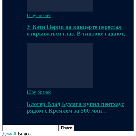
Шоу бизнес
У Кэти Перри на концерте перестал
открываться глаз. В тиктоке гадают,…
Шоу бизнес
Блогер Влад Бумага купил пентхаус
рядом с Кремлем за 500 млн…
Домой
Видео