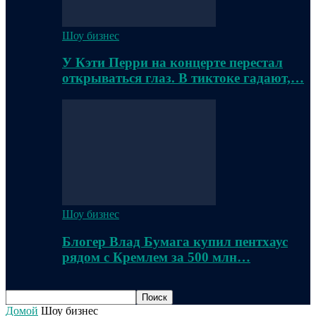
Шоу бизнес
У Кэти Перри на концерте перестал
открываться глаз. В тиктоке гадают,…
Шоу бизнес
Блогер Влад Бумага купил пентхаус
рядом с Кремлем за 500 млн…
Домой
Шоу бизнес