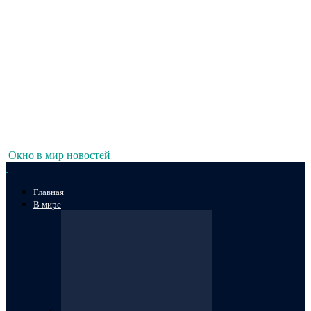
Окно в мир новостей
Главная
В мире