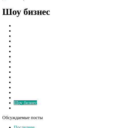
Шоу бизнес
Борьба с грибком
В мире
Вентиляторы
Видео
Виды
Культура
Монтаж
Наука и Технологии
Новости России
Ответы на вопросы
Расчёт
Свежие записи
Свежие материалы
Советы
Спорт
Шоу бизнес
Экономика
Обсуждаемые посты
Последнее