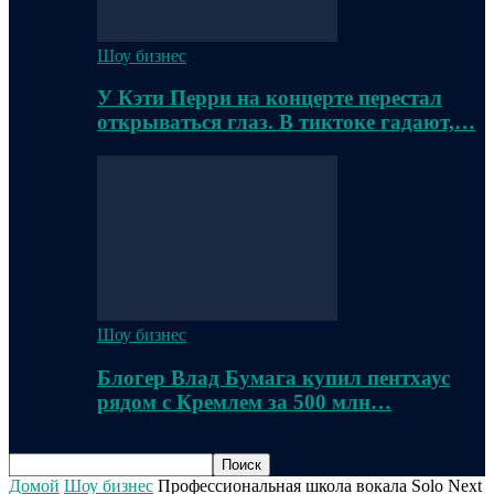
Шоу бизнес
У Кэти Перри на концерте перестал
открываться глаз. В тиктоке гадают,…
Шоу бизнес
Блогер Влад Бумага купил пентхаус
рядом с Кремлем за 500 млн…
Домой
Шоу бизнес
Профессиональная школа вокала Solo Next