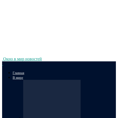
Окно в мир новостей
Главная
В мире