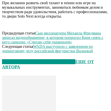
При желании развить свой талант в пении или игре на
музыкальных инструментах, заниматься любимым делом и
творчеством ради удовольствия, работать с профессионалами,
то двери Solo Next всегда открыты.
Предыдущая статья
Сын миллиардера Михаила Фридмана
записал видеообращение, в котором попросил Киев снять с
него санкции: «Считаю себя украинцем»
Следующая статья
WADA выступило с заявлением по
допинговому делу российской фигуристки Валиевой
ЭТО МОЖЕТ БЫТЬ ИНТЕРЕСНО
ЕЩЕ ОТ
АВТОРА