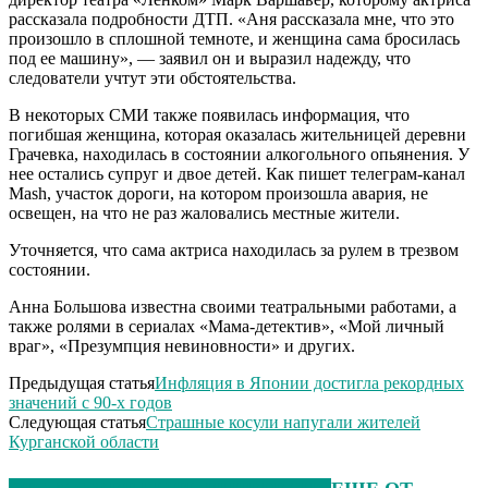
рассказала подробности ДТП. «Аня рассказала мне, что это
произошло в сплошной темноте, и женщина сама бросилась
под ее машину», — заявил он и выразил надежду, что
следователи учтут эти обстоятельства.
В некоторых СМИ также появилась информация, что
погибшая женщина, которая оказалась жительницей деревни
Грачевка, находилась в состоянии алкогольного опьянения. У
нее остались супруг и двое детей. Как пишет телеграм-канал
Mash, участок дороги, на котором произошла авария, не
освещен, на что не раз жаловались местные жители.
Уточняется, что сама актриса находилась за рулем в трезвом
состоянии.
Анна Большова известна своими театральными работами, а
также ролями в сериалах «Мама-детектив», «Мой личный
враг», «Презумпция невиновности» и других.
Предыдущая статья
Инфляция в Японии достигла рекордных
значений с 90-х годов
Следующая статья
Страшные косули напугали жителей
Курганской области