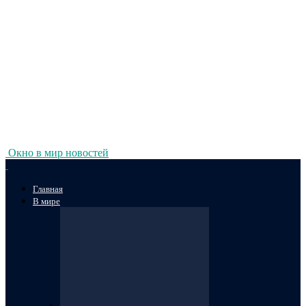
Окно в мир новостей
Главная
В мире