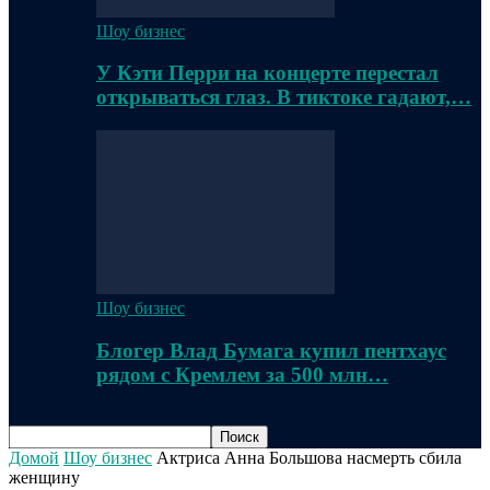
Шоу бизнес
У Кэти Перри на концерте перестал
открываться глаз. В тиктоке гадают,…
Шоу бизнес
Блогер Влад Бумага купил пентхаус
рядом с Кремлем за 500 млн…
Домой
Шоу бизнес
Актриса Анна Большова насмерть сбила
женщину