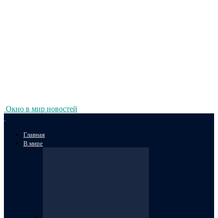
Окно в мир новостей
Главная
В мире