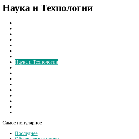
Наука и Технологии
Борьба с грибком
В мире
Вентиляторы
Видео
Виды
Культура
Монтаж
Наука и Технологии
Новости России
Ответы на вопросы
Расчёт
Свежие записи
Свежие материалы
Советы
Спорт
Шоу бизнес
Экономика
Самое популярное
Последнее
Обсуждаемые посты