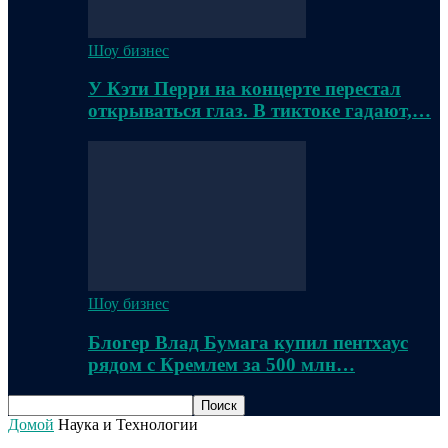
Шоу бизнес
У Кэти Перри на концерте перестал
открываться глаз. В тиктоке гадают,…
Шоу бизнес
Блогер Влад Бумага купил пентхаус
рядом с Кремлем за 500 млн…
Домой
Наука и Технологии