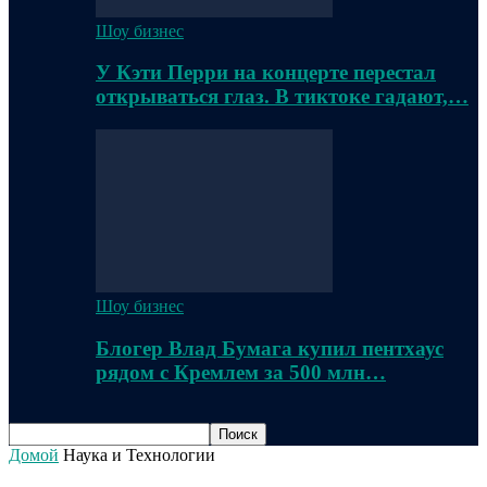
Шоу бизнес
У Кэти Перри на концерте перестал
открываться глаз. В тиктоке гадают,…
Шоу бизнес
Блогер Влад Бумага купил пентхаус
рядом с Кремлем за 500 млн…
Домой
Наука и Технологии