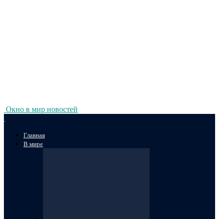
Окно в мир новостей
Главная
В мире