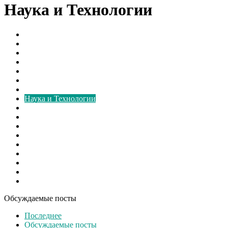
Наука и Технологии
Борьба с грибком
В мире
Вентиляторы
Видео
Виды
Культура
Монтаж
Наука и Технологии
Новости России
Ответы на вопросы
Расчёт
Свежие записи
Свежие материалы
Советы
Спорт
Шоу бизнес
Экономика
Обсуждаемые посты
Последнее
Обсуждаемые посты