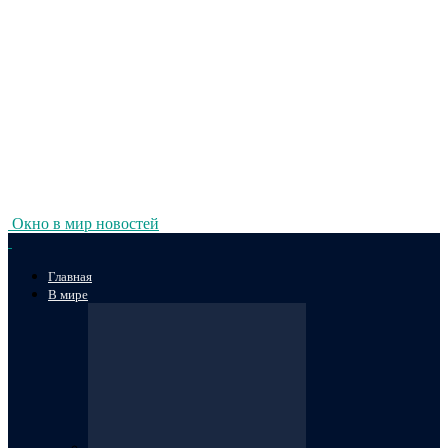
Окно в мир новостей
Главная
В мире