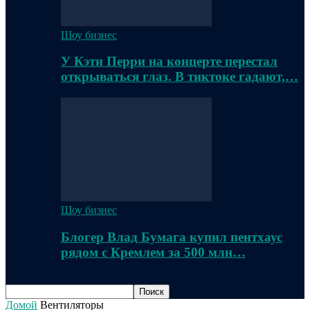
Шоу бизнес
У Кэти Перри на концерте перестал
открываться глаз. В тиктоке гадают,…
Шоу бизнес
Блогер Влад Бумага купил пентхаус
рядом с Кремлем за 500 млн…
Домой
Вентиляторы