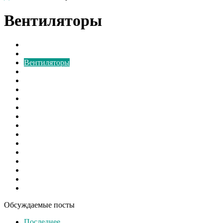
Вентиляторы
Борьба с грибком
В мире
Вентиляторы
Видео
Виды
Культура
Монтаж
Наука и Технологии
Новости России
Ответы на вопросы
Расчёт
Свежие записи
Свежие материалы
Советы
Спорт
Шоу бизнес
Экономика
Обсуждаемые посты
Последнее