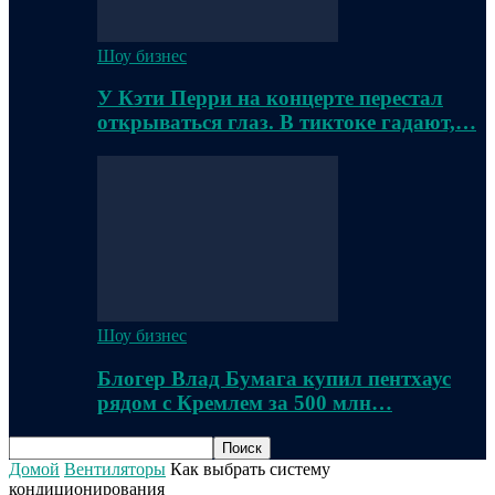
Шоу бизнес
У Кэти Перри на концерте перестал
открываться глаз. В тиктоке гадают,…
Шоу бизнес
Блогер Влад Бумага купил пентхаус
рядом с Кремлем за 500 млн…
Домой
Вентиляторы
Как выбрать систему
кондиционирования