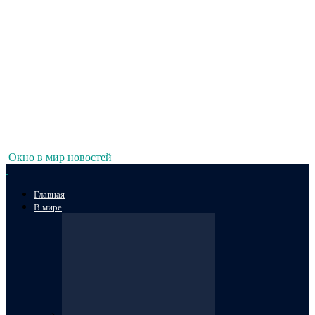
Окно в мир новостей
Главная
В мире