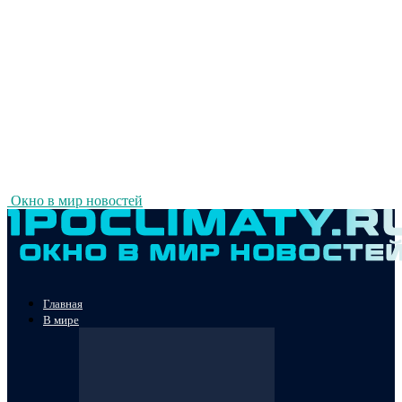
Окно в мир новостей
Главная
В мире