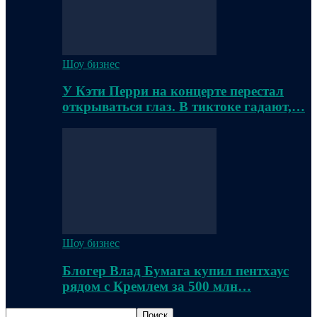
Шоу бизнес
У Кэти Перри на концерте перестал
открываться глаз. В тиктоке гадают,…
Шоу бизнес
Блогер Влад Бумага купил пентхаус
рядом с Кремлем за 500 млн…