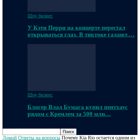
Шоу бизнес
У Кэти Перри на концерте перестал
открываться глаз. В тиктоке гадают,…
Шоу бизнес
Блогер Влад Бумага купил пентхаус
рядом с Кремлем за 500 млн…
Домой
Ответы на вопросы
Почему Kia Rio остается одним из