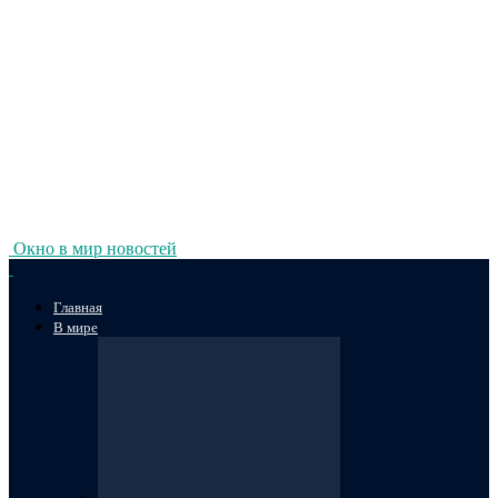
Окно в мир новостей
Главная
В мире