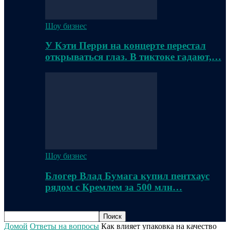
Шоу бизнес
У Кэти Перри на концерте перестал
открываться глаз. В тиктоке гадают,…
Шоу бизнес
Блогер Влад Бумага купил пентхаус
рядом с Кремлем за 500 млн…
Домой
Ответы на вопросы
Как влияет упаковка на качество