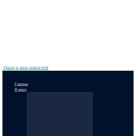
Окно в мир новостей
Главная
В мире