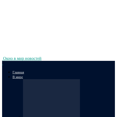
Окно в мир новостей
Главная
В мире