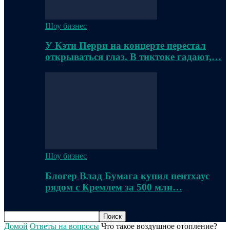
Шоу бизнес
У Кэти Перри на концерте перестал
открываться глаз. В тиктоке гадают,…
Шоу бизнес
Блогер Влад Бумага купил пентхаус
рядом с Кремлем за 500 млн…
Домой
Ответы на вопросы
Что такое воздушное отопление?