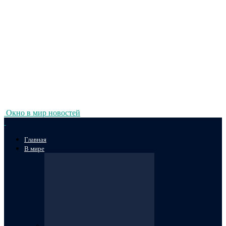
Окно в мир новостей
Главная
В мире