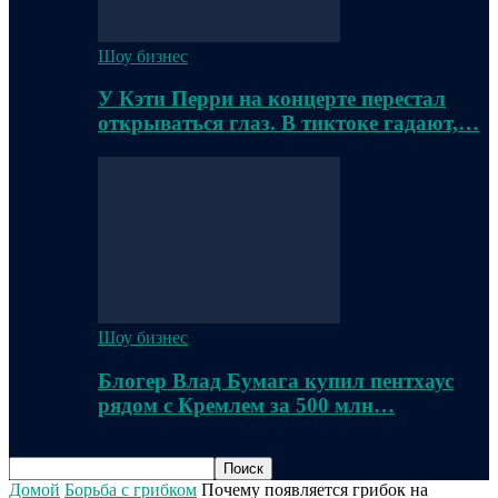
Шоу бизнес
У Кэти Перри на концерте перестал
открываться глаз. В тиктоке гадают,…
Шоу бизнес
Блогер Влад Бумага купил пентхаус
рядом с Кремлем за 500 млн…
Домой
Борьба с грибком
Почему появляется грибок на