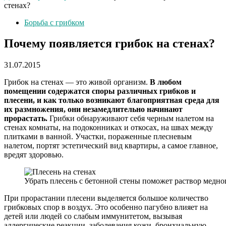
стенах?
Борьба с грибком
Почему появляется грибок на стенах?
31.07.2015
Грибок на стенах — это живой организм.
В любом
помещении содержатся споры различных грибков и
плесени, и как только возникают благоприятная среда для
их размножения, они незамедлительно начинают
прорастать.
Грибки обнаруживают себя черным налетом на
стенах комнаты, на подоконниках и откосах, на швах между
плитками в ванной. Участки, пораженные плесневым
налетом, портят эстетический вид квартиры, а самое главное,
вредят здоровью.
Убрать плесень с бетонной стены поможет раствор медно
При прорастании плесени выделяется большое количество
грибковых спор в воздух. Это особенно пагубно влияет на
детей или людей со слабым иммунитетом, вызывая
аллергические реакции, заболевания кожи, бронхиальную