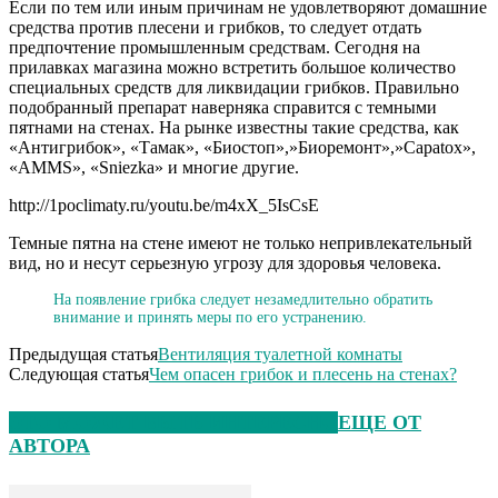
Если по тем или иным причинам не удовлетворяют домашние
средства против плесени и грибков, то следует отдать
предпочтение промышленным средствам. Сегодня на
прилавках магазина можно встретить большое количество
специальных средств для ликвидации грибков. Правильно
подобранный препарат наверняка справится с темными
пятнами на стенах. На рынке известны такие средства, как
«Антигрибок», «Тамак», «Биостоп»,»Биоремонт»,»Capatox»,
«AMMS», «Sniezka» и многие другие.
http://1poclimaty.ru/youtu.be/m4xX_5IsCsE
Темные пятна на стене имеют не только непривлекательный
вид, но и несут серьезную угрозу для здоровья человека.
На появление грибка следует незамедлительно обратить
внимание и принять меры по его устранению.
Предыдущая статья
Вентиляция туалетной комнаты
Следующая статья
Чем опасен грибок и плесень на стенах?
ЭТО МОЖЕТ БЫТЬ ИНТЕРЕСНО
ЕЩЕ ОТ
АВТОРА