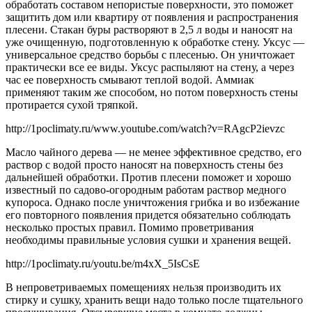
обработать составом непористые поверхности, это поможет
защитить дом или квартиру от появления и распространения
плесени. Стакан буры растворяют в 2,5 л воды и наносят на
уже очищенную, подготовленную к обработке стену. Уксус —
универсальное средство борьбы с плесенью. Он уничтожает
практически все ее виды. Уксус распыляют на стену, а через
час ее поверхность смывают теплой водой. Аммиак
применяют таким же способом, но потом поверхность стены
протирается сухой тряпкой.
http://1poclimaty.ru/www.youtube.com/watch?v=RAgcP2ievzc
Масло чайного дерева — не менее эффективное средство, его
раствор с водой просто наносят на поверхность стены без
дальнейшей обработки. Против плесени поможет и хорошо
известный по садово-огородным работам раствор медного
купороса. Однако после уничтожения грибка и во избежание
его повторного появления придется обязательно соблюдать
несколько простых правил. Помимо проветривания
необходимы правильные условия сушки и хранения вещей.
http://1poclimaty.ru/youtu.be/m4xX_5IsCsE
В непроветриваемых помещениях нельзя производить их
стирку и сушку, хранить вещи надо только после тщательного