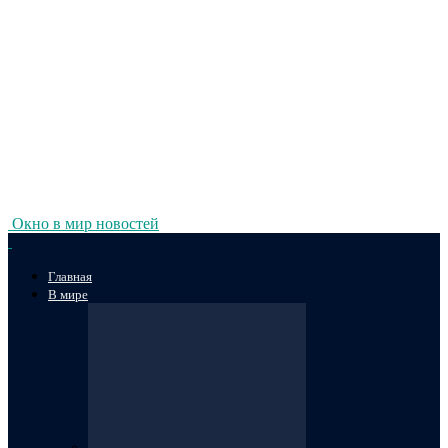
Окно в мир новостей
Главная
В мире