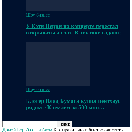
Шоу бизнес
У Кэти Перри на концерте перестал
открываться глаз. В тиктоке гадают,…
Шоу бизнес
Блогер Влад Бумага купил пентхаус
рядом с Кремлем за 500 млн…
Домой
Борьба с грибком
Как правильно и быстро очистить