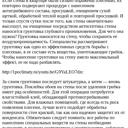
Если стены в квартире были сильно поражены плесенью, их
повторно подвергают процедуре с нанесением
антигрибкового состава, просушкой, очищением сухой
щеткой, обработкой теплой водой и повторной просушкой. И
только спустя сутки после того, как стены окончательно
высохнут, на очищенные посредством антисептика стены
наносится грунтовка глубокого проникновения. Для чего она
нужна? Грунтовка наносится на стену, чтобы сохранить ее
воздухопроницаемость. Специалисты рассматривают
грунтовку как одно из эффективных средств борьбы с
плесенью, в ее составе есть вещества, уничтожающие грибок.
Чтобы нанесение грунтовки на стену имело максимальный
эффект, ее не надо разбавлять.
http://1poclimaty.ru/youtu.be/G9YaLEO7dzc
За слоем грунтовки последует штукатурка, а затем — вновь
грунтовка. Поклейка обоев на стены после удаления грибка
имеет ряд особенностей. Для этой операции потребуется
влагостойкий клей, обладающий противогрибковыми
свойствами. Для влажных помещений, где всегда есть риск
появления плесени, лучше всего подойдет обработка
поверхности стен краской, так как она надежно защитит их от
конденсата. Обязательно следует помнить: все работы по
нанесению специальных веществ на стены необходимо
выполнять в полном соответствии с инструкциями, соблюдая