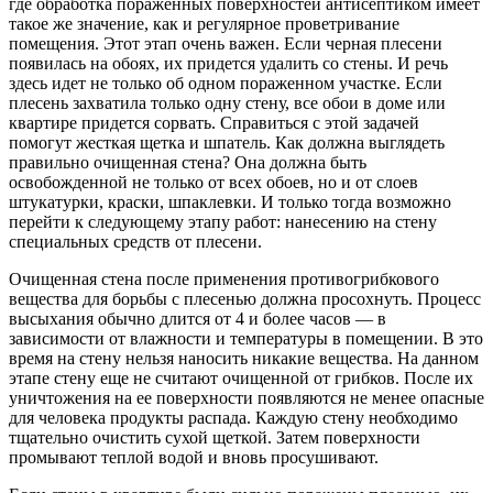
где обработка пораженных поверхностей антисептиком имеет
такое же значение, как и регулярное проветривание
помещения. Этот этап очень важен. Если черная плесени
появилась на обоях, их придется удалить со стены. И речь
здесь идет не только об одном пораженном участке. Если
плесень захватила только одну стену, все обои в доме или
квартире придется сорвать. Справиться с этой задачей
помогут жесткая щетка и шпатель. Как должна выглядеть
правильно очищенная стена? Она должна быть
освобожденной не только от всех обоев, но и от слоев
штукатурки, краски, шпаклевки. И только тогда возможно
перейти к следующему этапу работ: нанесению на стену
специальных средств от плесени.
Очищенная стена после применения противогрибкового
вещества для борьбы с плесенью должна просохнуть. Процесс
высыхания обычно длится от 4 и более часов — в
зависимости от влажности и температуры в помещении. В это
время на стену нельзя наносить никакие вещества. На данном
этапе стену еще не считают очищенной от грибков. После их
уничтожения на ее поверхности появляются не менее опасные
для человека продукты распада. Каждую стену необходимо
тщательно очистить сухой щеткой. Затем поверхности
промывают теплой водой и вновь просушивают.