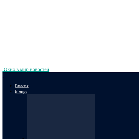
Окно в мир новостей
Главная
В мире