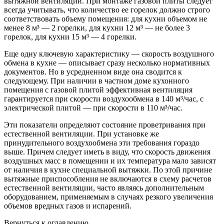
вытяжной вентиляции. При монтаже газовой плиты следует
всегда учитывать, что количество ее горелок должно строго
соответствовать объему помещения: для кухни объемом не
менее 8 м³ — 2 горелки, для кухни 12 м³ — не более 3
горелок, для кухни 15 м³ — 4 горелки.
Еще одну ключевую характеристику — скорость воздушного
обмена в кухне — описывает сразу несколько нормативных
документов. Но в усредненном виде она сводится к
следующему. При наличии в частном доме кухонного
помещения с газовой плитой эффективная вентиляция
гарантируется при скорости воздухообмена в 140 м³/час, с
электрической плитой — при скорости в 110 м³/час.
Эти показатели определяют состояние проветривания при
естественной вентиляции. При установке же
принудительного воздухообмена эти требования гораздо
выше. Причем следует иметь в виду, что скорость движения
воздушных масс в помещении и их температура мало зависят
от наличия в кухне специальной вытяжки. По этой причине
вытяжные приспособления не включаются в схему расчетов
естественной вентиляции, часто являясь дополнительным
оборудованием, применяемым в случаях резкого увеличения
объемов вредных газов и испарений.
Вернуться к оглавлению