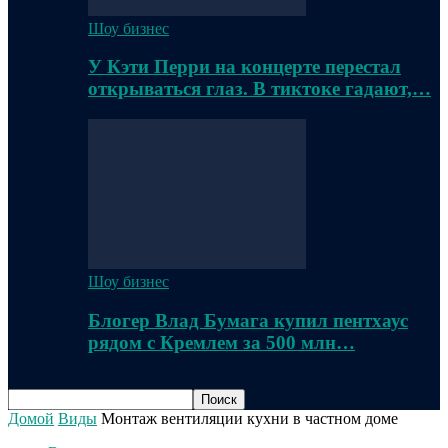
Шоу бизнес
У Кэти Перри на концерте перестал
открываться глаз. В тиктоке гадают,…
Шоу бизнес
Блогер Влад Бумага купил пентхаус
рядом с Кремлем за 500 млн…
Домой
Виды
Монтаж вентиляции кухни в частном доме