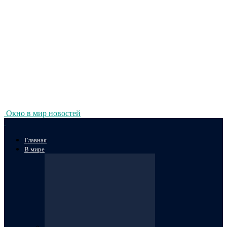
Окно в мир новостей
Главная
В мире