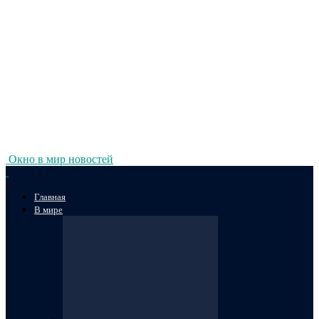
Окно в мир новостей
Главная
В мире