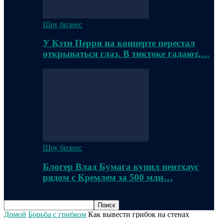
Шоу бизнес
У Кэти Перри на концерте перестал
открываться глаз. В тиктоке гадают,…
Шоу бизнес
Блогер Влад Бумага купил пентхаус
рядом с Кремлем за 500 млн…
Домой
Борьба с грибком
Как вывести грибок на стенах