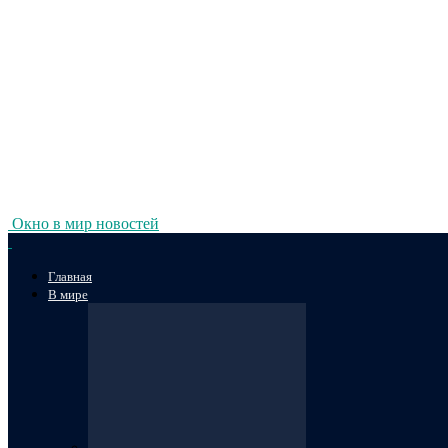
Окно в мир новостей
Главная
В мире