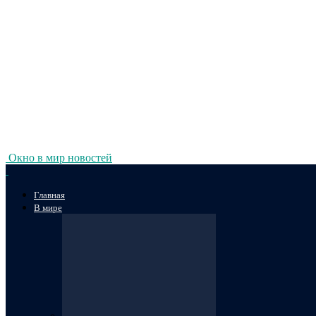
Окно в мир новостей
Главная
В мире