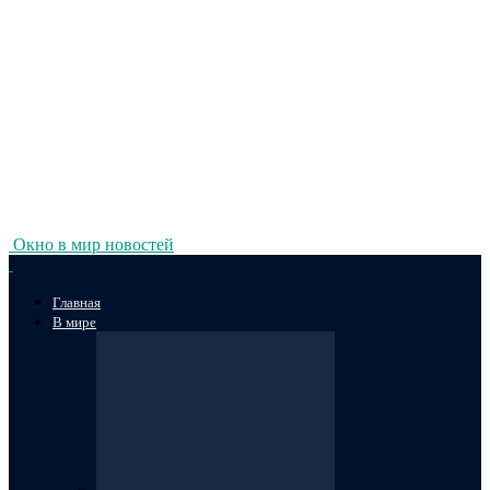
Окно в мир новостей
Главная
В мире