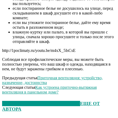
вы пользуетесь;
если постиранное белье не досушилось на улице, перед
складыванием в шкаф досушите его в какой-либо
комнате;
если вы утюжите постиранное белье, дайте ему время
остыть в разложенном виде;
влажную куртку или пальто, в которой вы пришли с
улицы, сначала хорошо просушите и только после этого
отправляйте в шкаф.
http://1poclimaty.ru/youtu.be/m4xX_5IsCsE
Соблюдая все профилактические меры, вы можете быть
полностью уверены, что ваш шкаф и одежда, находящаяся в
нем, не будут заражены грибком и плесенью.
Предыдущая статья
Приточная вентиляция: устройство,
назначение, достоинства
Следующая статья
Как устроена приточно-вытяжная
вентиляция в панельном доме?
ЭТО МОЖЕТ БЫТЬ ИНТЕРЕСНО
ЕЩЕ ОТ
АВТОРА