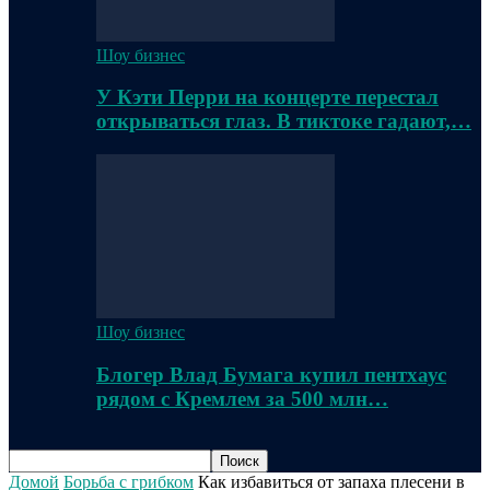
Шоу бизнес
У Кэти Перри на концерте перестал
открываться глаз. В тиктоке гадают,…
Шоу бизнес
Блогер Влад Бумага купил пентхаус
рядом с Кремлем за 500 млн…
Домой
Борьба с грибком
Как избавиться от запаха плесени в