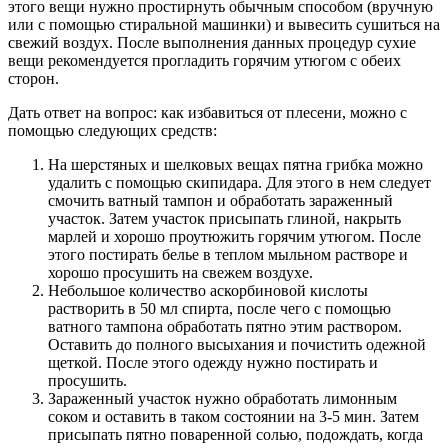
этого вещи нужно простирнуть обычным способом (вручную
или с помощью стиральной машинки) и вывесить сушиться на
свежий воздух. После выполнения данных процедур сухие
вещи рекомендуется прогладить горячим утюгом с обеих
сторон.
Дать ответ на вопрос: как избавиться от плесени, можно с
помощью следующих средств:
На шерстяных и шелковых вещах пятна грибка можно
удалить с помощью скипидара. Для этого в нем следует
смочить ватный тампон и обработать зараженный
участок. Затем участок присыпать глиной, накрыть
марлей и хорошо проутюжить горячим утюгом. После
этого постирать белье в теплом мыльном растворе и
хорошо просушить на свежем воздухе.
Небольшое количество аскорбиновой кислоты
растворить в 50 мл спирта, после чего с помощью
ватного тампона обработать пятно этим раствором.
Оставить до полного высыхания и почистить одежной
щеткой. После этого одежду нужно постирать и
просушить.
Зараженный участок нужно обработать лимонным
соком и оставить в таком состоянии на 3-5 мин. Затем
присыпать пятно поваренной солью, подождать, когда