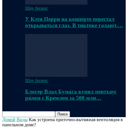
Шоу бизнес
У Кэти Перри на концерте перестал
открываться глаз. В тиктоке гадают,…
Шоу бизнес
Блогер Влад Бумага купил пентхаус
рядом с Кремлем за 500 млн…
Домой
Виды
Как устроена приточно-вытяжная вентиляция в
панельном доме?