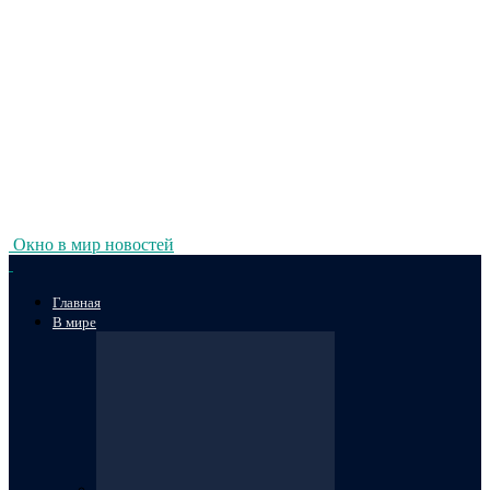
Окно в мир новостей
Главная
В мире