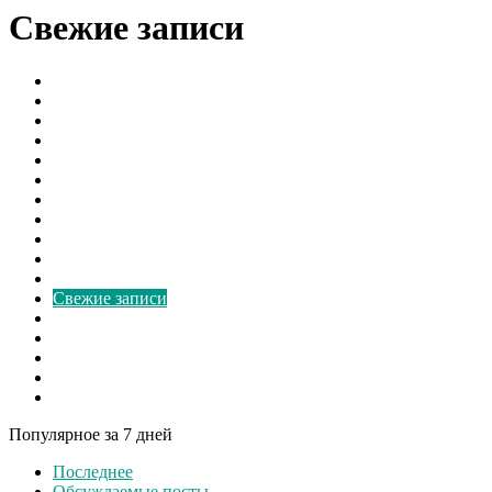
Свежие записи
Борьба с грибком
В мире
Вентиляторы
Видео
Виды
Культура
Монтаж
Наука и Технологии
Новости России
Ответы на вопросы
Расчёт
Свежие записи
Свежие материалы
Советы
Спорт
Шоу бизнес
Экономика
Популярное за 7 дней
Последнее
Обсуждаемые посты