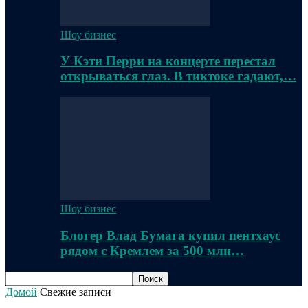
Шоу бизнес
У Кэти Перри на концерте перестал
открываться глаз. В тиктоке гадают,…
Шоу бизнес
Блогер Влад Бумага купил пентхаус
рядом с Кремлем за 500 млн…
Домой
Свежие записи