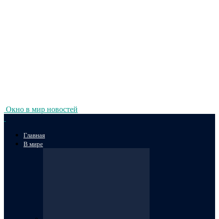
Окно в мир новостей
Главная
В мире