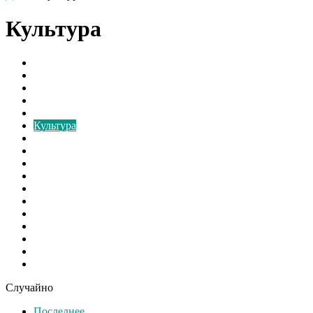
Культура
Борьба с грибком
В мире
Вентиляторы
Видео
Виды
Культура
Монтаж
Наука и Технологии
Новости России
Ответы на вопросы
Расчёт
Свежие записи
Свежие материалы
Советы
Спорт
Шоу бизнес
Экономика
Случайно
Последнее