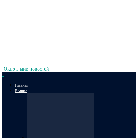
Окно в мир новостей
Главная
В мире