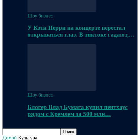
Шоу бизнес
У Кэти Перри на концерте перестал
открываться глаз. В тиктоке гадают,…
Шоу бизнес
Блогер Влад Бумага купил пентхаус
рядом с Кремлем за 500 млн…
Домой
Культура