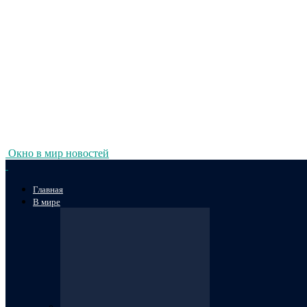
Окно в мир новостей
Главная
В мире