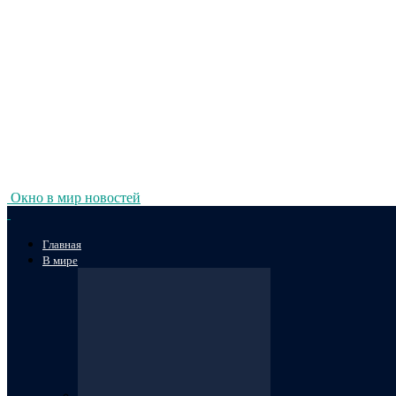
Окно в мир новостей
Главная
В мире