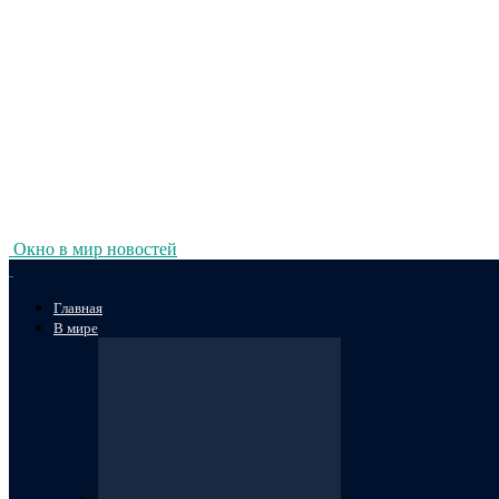
Окно в мир новостей
Главная
В мире