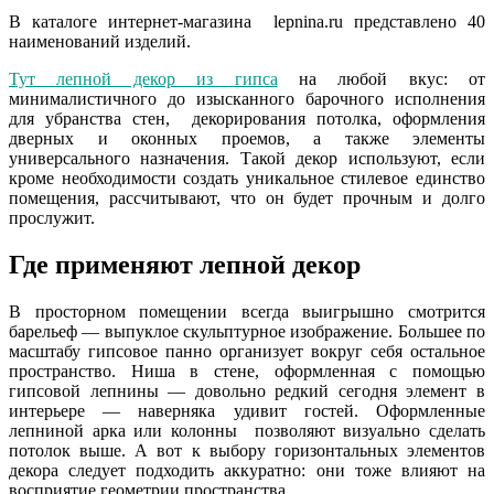
В каталоге интернет-магазина lepnina.ru представлено 40
наименований изделий.
Тут лепной декор из гипса
на любой вкус: от
минималистичного до изысканного барочного исполнения
для убранства стен, декорирования потолка, оформления
дверных и оконных проемов, а также элементы
универсального назначения. Такой декор используют, если
кроме необходимости создать уникальное стилевое единство
помещения, рассчитывают, что он будет прочным и долго
прослужит.
Где применяют лепной декор
В просторном помещении всегда выигрышно смотрится
барельеф — выпуклое скульптурное изображение. Большее по
масштабу гипсовое панно организует вокруг себя остальное
пространство. Ниша в стене, оформленная с помощью
гипсовой лепнины — довольно редкий сегодня элемент в
интерьере — наверняка удивит гостей. Оформленные
лепниной арка или колонны позволяют визуально сделать
потолок выше. А вот к выбору горизонтальных элементов
декора следует подходить аккуратно: они тоже влияют на
восприятие геометрии пространства.