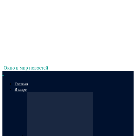
Окно в мир новостей
Главная
В мире