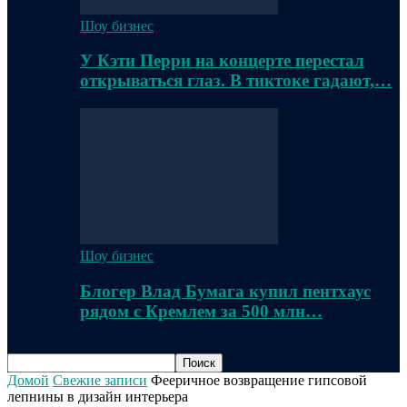
Шоу бизнес
У Кэти Перри на концерте перестал
открываться глаз. В тиктоке гадают,…
Шоу бизнес
Блогер Влад Бумага купил пентхаус
рядом с Кремлем за 500 млн…
Домой
Свежие записи
Фееричное возвращение гипсовой
лепнины в дизайн интерьера