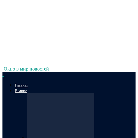
Окно в мир новостей
Главная
В мире