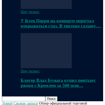
Шоу бизнес
У Кэти Перри на концерте перестал
открываться глаз. В тиктоке гадают,…
Шоу бизнес
Блогер Влад Бумага купил пентхаус
рядом с Кремлем за 500 млн…
Домой
Свежие записи
Обзор официальной торговой