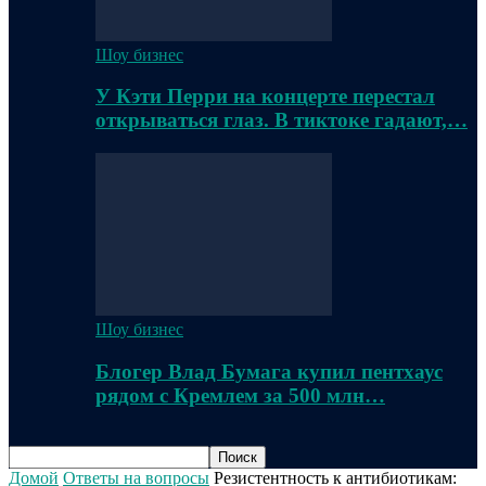
Шоу бизнес
У Кэти Перри на концерте перестал
открываться глаз. В тиктоке гадают,…
Шоу бизнес
Блогер Влад Бумага купил пентхаус
рядом с Кремлем за 500 млн…
Домой
Ответы на вопросы
Резистентность к антибиотикам: