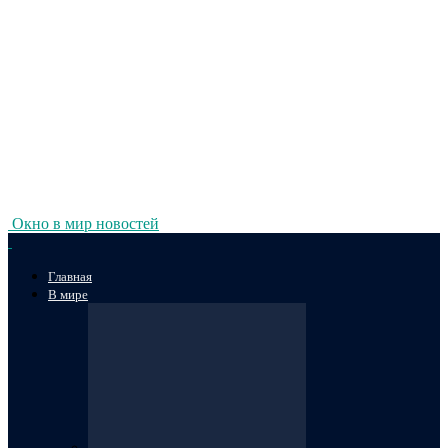
Окно в мир новостей
Главная
В мире