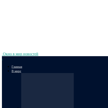
Окно в мир новостей
Главная
В мире