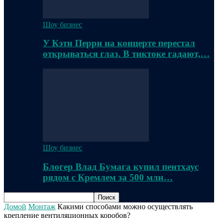
Шоу бизнес
У Кэти Перри на концерте перестал
открываться глаз. В тиктоке гадают,…
Шоу бизнес
Блогер Влад Бумага купил пентхаус
рядом с Кремлем за 500 млн…
Домой
Монтаж
Какими способами можно осуществлять
крепление вентиляционных коробов?