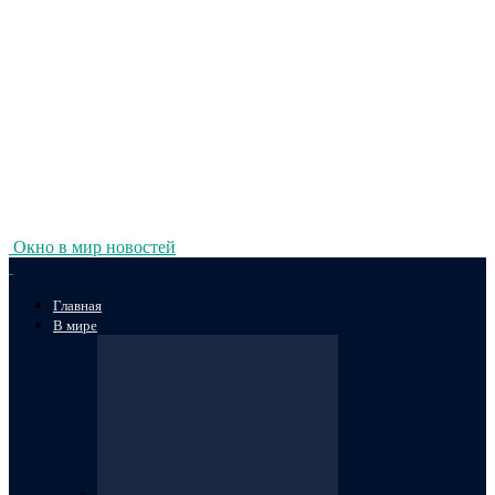
Окно в мир новостей
Главная
В мире