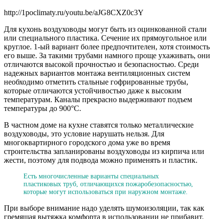
http://1poclimaty.ru/youtu.be/aJG8CXZ0c3Y
Для кухонь воздуховоды могут быть из оцинкованной стали
или специального пластика. Сечение их прямоугольное или
круглое. 1-ый вариант более предпочтителен, хотя стоимость
его выше. За такими трубами намного проще ухаживать, они
отличаются высокой прочностью и безопасностью. Среди
надежных вариантов монтажа вентиляционных систем
необходимо отметить стальные гофрированные трубы,
которые отличаются устойчивостью даже к высоким
температурам. Каналы прекрасно выдерживают подъем
температуры до 900°C.
В частном доме на кухне ставятся только металлические
воздуховоды, это условие нарушать нельзя. Для
многоквартирного городского дома уже во время
строительства запланированы воздуховоды из кирпича или
жести, поэтому для подвода можно применять и пластик.
Есть многочисленные варианты специальных
пластиковых труб, отличающихся пожаробезопасностью,
которые могут использоваться при наружном монтаже.
При выборе внимание надо уделять шумоизоляции, так как
гремящая вытяжка комфорта в использовании не прибавит.