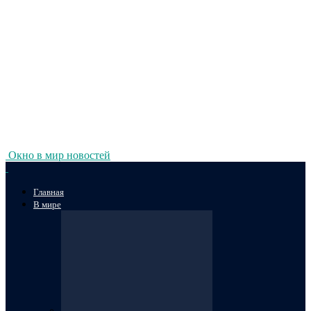
Окно в мир новостей
Главная
В мире