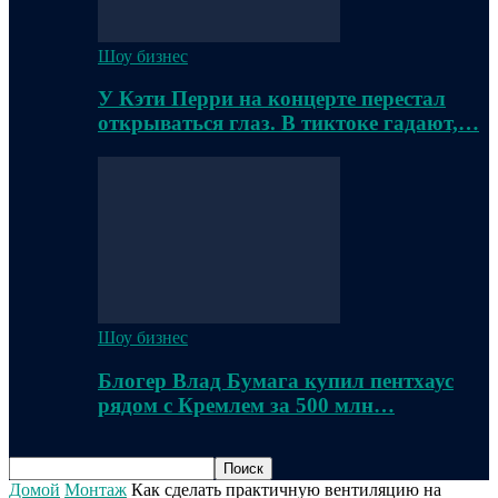
Шоу бизнес
У Кэти Перри на концерте перестал
открываться глаз. В тиктоке гадают,…
Шоу бизнес
Блогер Влад Бумага купил пентхаус
рядом с Кремлем за 500 млн…
Домой
Монтаж
Как сделать практичную вентиляцию на