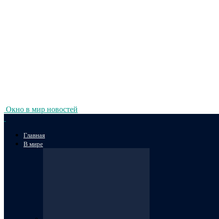
Окно в мир новостей
Главная
В мире