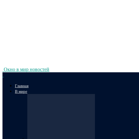
Окно в мир новостей
Главная
В мире