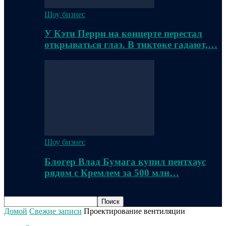
Шоу бизнес
У Кэти Перри на концерте перестал
открываться глаз. В тиктоке гадают,…
Шоу бизнес
Блогер Влад Бумага купил пентхаус
рядом с Кремлем за 500 млн…
Домой
Свежие записи
Проектирование вентиляции