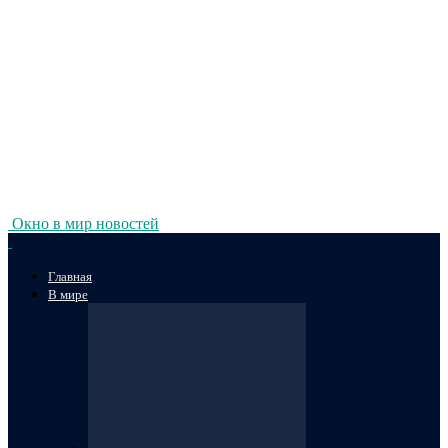
Окно в мир новостей
Главная
В мире