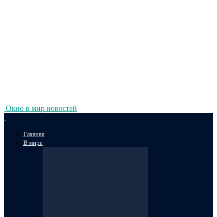
Окно в мир новостей
Главная
В мире