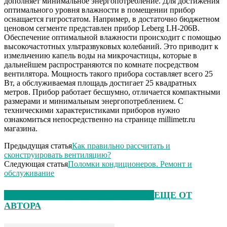
дополняет минимальное энергопотребление. Для достижения
оптимального уровня влажности в помещении прибор
оснащается гигростатом. Например, в достаточно бюджетном
ценовом сегменте представлен прибор Leberg LH-206B.
Обеспечение оптимальной влажности происходит с помощью
высокочастотных ультразвуковых колебаний. Это приводит к
измельчению капель воды на микрочастицы, которые в
дальнейшем распространяются по комнате посредством
вентилятора. Мощность такого прибора составляет всего 25
Вт, а обслуживаемая площадь достигает 25 квадратных
метров. Прибор работает бесшумно, отличается компактными
размерами и минимальным энергопотреблением. С
техническими характеристиками приборов нужно
ознакомиться непосредственно на странице millimetr.ru
магазина.
Предыдущая статья
Как правильно рассчитать и
сконструировать вентиляцию?
Следующая статья
Поломки кондиционеров. Ремонт и
обслуживание
ЭТО МОЖЕТ БЫТЬ ИНТЕРЕСНО
ЕЩЕ ОТ
АВТОРА