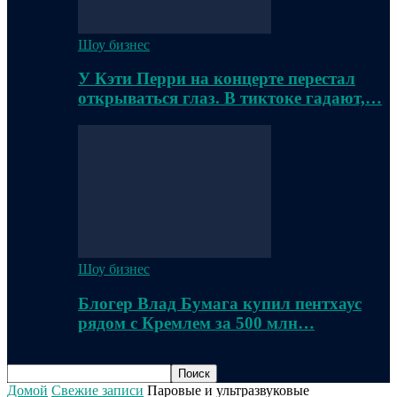
Шоу бизнес
У Кэти Перри на концерте перестал
открываться глаз. В тиктоке гадают,…
Шоу бизнес
Блогер Влад Бумага купил пентхаус
рядом с Кремлем за 500 млн…
Домой
Свежие записи
Паровые и ультразвуковые